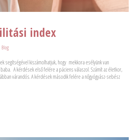
litási index
Blog
ynek segítségével kiszámolhatjuk, hogy mekkora esélyünk van
aba. A kérdések első felére a páciens válaszol. Számít az életkor,
orábban várandós. A kérdések második felére a nőgyógyász-sebész