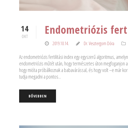
Endometriózis ferti
14
OKT
2019.10.14.
Dr. Vesztergom Dóra
Az endometriózis fertilitási index egy egyszerű algoritmus, amel
endometriózis műtét után, hogy természetes úton megfoganjon a b
hogy mióta próbálkoznak a babavárással, és hogy volt –e már k
tudja megadni a pontos...
BŐVEBBEN