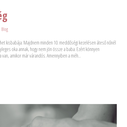
ég
Blog
het kisbabája. Majdnem minden 10. meddőségi kezelésen áteső nőnél
nyleges oka annak, hogy nem jön össze a baba. Ezért könnyen
ája van, amikor már várandós. Amennyiben a méh...