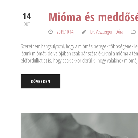
Mióma és meddős
14
OKT
2019.10.14.
Dr. Vesztergom Dóra
Szeretném hangsúlyozni, hogy a miómás betegek többségének le
látunk miómát, de valójában csak pár százalékuknál a mióma a té
előfordulhat az is, hogy csak akkor derül ki, hogy valakinek mióm
BŐVEBBEN