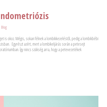
endometriózis
Blog
t is okoz. Mégis, sokan félnek a lombikkezeléstől, pedig a lombikbébi
sban. Egyrészt azért, mert a lombikeljárás során a petesejt
atóriumban. Így nincs szükség arra, hogy a petevezetékek