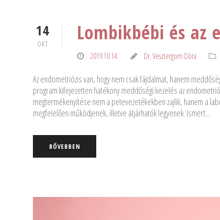
Lombikbébi és az 
14
OKT
2019.10.14.
Dr. Vesztergom Dóra
Az endometriózis van, hogy nem csak fájdalmat, hanem meddősége
program kifejezetten hatékony meddőségi kezelés az endometriózi
megtermékenyítése nem a petevezetékekben zajlik, hanem a labor
megfelelően működjenek, illetve átjárhatók legyenek. Ismert...
BŐVEBBEN