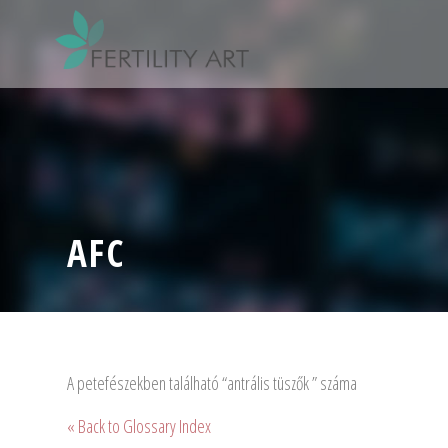
AFC
A petefészekben található “antrális tüszők ” száma
« Back to Glossary Index