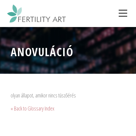
ANOVULÁCIÓ
olyan állapot, amikor nincs tüszőérés
« Back to Glossary Index