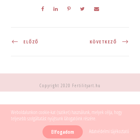
ELŐZŐ
KÖVETKEZŐ
Copyright 2020 Fertilityart.hu
Weboldalunkon cookie-kat (sütiket) használunk, melyek célja, hogy
teljesebb szolgáltatást nyújtsunk látogatóink részére.
Adatvédelmi tájékoztató
Elfogadom