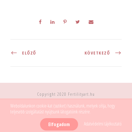
ELŐZŐ
KÖVETKEZŐ
Copyright 2020 Fertilityart.hu
Weboldalunkon cookie-kat (sütiket) használunk, melyek célja, hogy
teljesebb szolgáltatást nyújtsunk látogatóink részére.
Adatvédelmi tájékoztató
Elfogadom