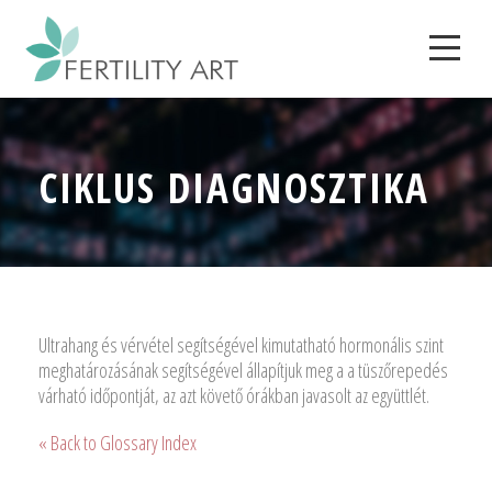
CIKLUS DIAGNOSZTIKA
Ultrahang és vérvétel segítségével kimutatható hormonális szint
meghatározásának segítségével állapítjuk meg a a tüszőrepedés
várható időpontját, az azt követő órákban javasolt az együttlét.
« Back to Glossary Index