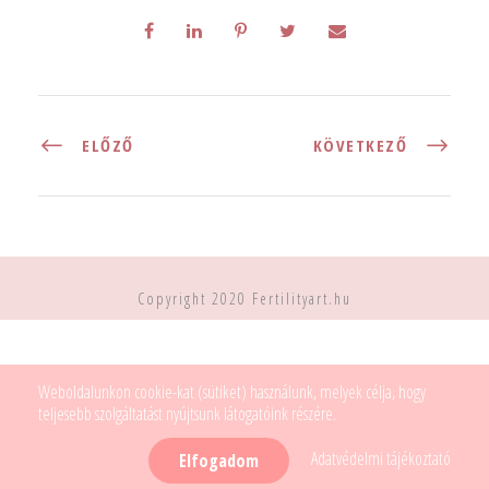
ELŐZŐ
KÖVETKEZŐ
Copyright 2020 Fertilityart.hu
Weboldalunkon cookie-kat (sütiket) használunk, melyek célja, hogy
teljesebb szolgáltatást nyújtsunk látogatóink részére.
Adatvédelmi tájékoztató
Elfogadom