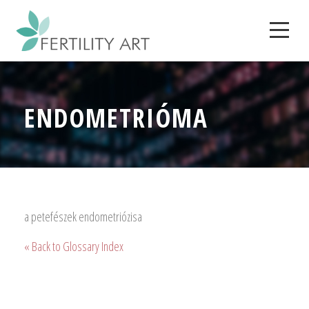
ENDOMETRIÓMA
a petefészek endometriózisa
« Back to Glossary Index