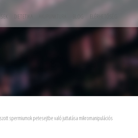
ÉSEK
DIETETIKA
AKUPUNKTURA
BLOG
ELÉRHETŐSÉG
álaszott spermiumok petesejtbe való juttatása mikromanipulációs