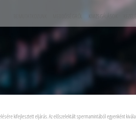
BEMUTATKOZUNK
MEDDŐSÉGRŐL
KIVIZSGÁLÁSOK
KEZEL
elésére kifejlesztett eljárás. Az előszelektált spermamintából egyenként kiv