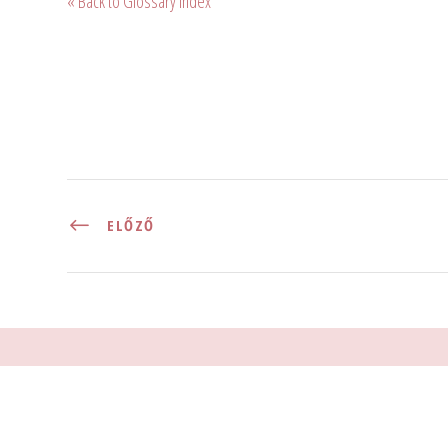
« Back to Glossary Index
ELŐZŐ