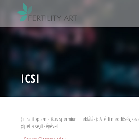
ICSI
(intracitoplazmatikus spermium injektálás): A férfi meddőség kez
pipetta segítségével.