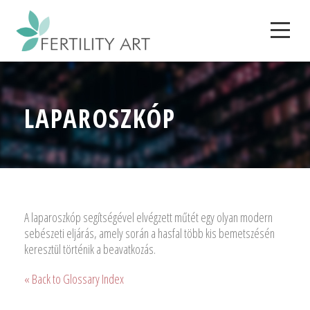
LAPAROSZKÓP
A laparoszkóp segítségével elvégzett műtét egy olyan modern
sebészeti eljárás, amely során a hasfal több kis bemetszésén
keresztül történik a beavatkozás.
« Back to Glossary Index