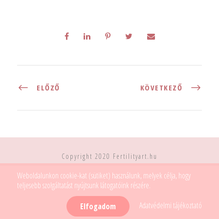
ELŐZŐ
KÖVETKEZŐ
Copyright 2020 Fertilityart.hu
Weboldalunkon cookie-kat (sütiket) használunk, melyek célja, hogy
teljesebb szolgáltatást nyújtsunk látogatóink részére.
Adatvédelmi tájékoztató
Elfogadom