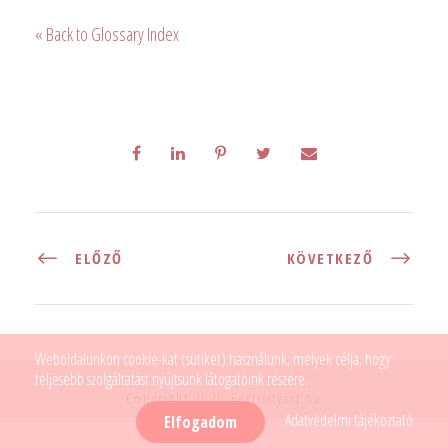
« Back to Glossary Index
ELŐZŐ
KÖVETKEZŐ
Weboldalunkon cookie-kat (sütiket) használunk, melyek célja, hogy
teljesebb szolgáltatást nyújtsunk látogatóink részére.
Copyright 2020 Fertilityart.hu
Adatvédelmi tájékoztató
Elfogadom