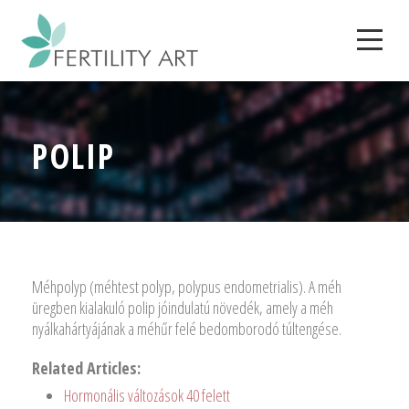
POLIP
Méhpolyp (méhtest polyp, polypus endometrialis). A méh
üregben kialakuló polip jóindulatú növedék, amely a méh
nyálkahártyájának a méhűr felé bedomborodó túltengése.
Related Articles:
Hormonális változások 40 felett