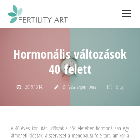
Hormonális változások
40 felett
2019.10.14.
Dr. Vesztergom Dóra
Blog
A 40 éves kor utáni időszak a nők életében hormonálisan egy
átmeneti időszak: a szervezet a menopauza felé tart, amikor a