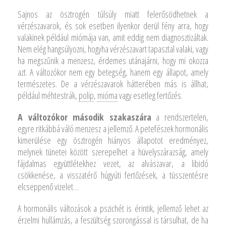
Sajnos az ösztrogén túlsúly miatt felerősödhetnek a
vérzészavarok, és sok esetben ilyenkor derül fény arra, hogy
valakinek például miómája van, amit eddig nem diagnosztizáltak.
Nem elég hangsúlyozni, hogyha vérzészavart tapasztal valaki, vagy
ha megszűnik a menzesz, érdemes utánajárni, hogy mi okozza
azt. A változókor nem egy betegség, hanem egy állapot, amely
természetes. De a vérzészavarok hátterében más is állhat,
például méhtestrák,
polip
,
mióma
vagy esetleg fertőzés.
A változókor második szakaszára
a rendszertelen,
egyre ritkábbá váló menzesz a jellemző. A petefészek hormonális
kimerülése egy ösztrogén hiányos állapotot eredményez,
melynek tünetei között szerepelhet a hüvelyszárazság, amely
fájdalmas együttlétekhez vezet, az alvászavar, a libidó
csökkenése, a visszatérő húgyúti fertőzések, a tüsszentésre
elcseppenő vizelet…
A hormonális változások a pszichét is érintik, jellemző lehet az
érzelmi hullámzás, a feszültség szorongással is társulhat, de ha