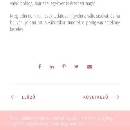
valaki boldog, akár a fellegekben is érezheti magát.
Megijedni nem kell, csak tudatosan figyelni a változásokat, és ha
baj van, jelezni azt. A változókori tünetekre pedig van hatékony
kezelés.
ELŐZŐ
KÖVETKEZŐ
Weboldalunkon cookie-kat (sütiket) használunk, melyek célja, hogy
teljesebb szolgáltatást nyújtsunk látogatóink részére.