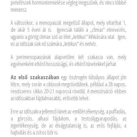
petefészek hormontermelése végleg megszűnik, és nincs többé
menzesz.
A változókor, a menopauzát megelőző állapot, mely eltarthat 1,
de akár 5 éven át is. Igencsak találó a „climax” elnevezés,
ugyanis a görög climax szó az élet „kritikus” kihívására utal. Igen,
ez az időszak sok nő számára „kritikus” és nehéz.
A perimenopauzának alapvetően két szakasza van, mely
egyénenként eltérő hosszúságú, és eltérő tünetekkel járhat.
Az első szakaszában
egy ösztrogén túlsúlyos állapot jön
létre, mely során a ciklusok megrövidülnek, például a 28 napos,
rendszeres ciklus 20-21 napossá rövidül. A menstruáció ebben
az időszakban fájdalmasabb, erősebb lehet.
Erre az időszakra jellemző tünet az emlőérzékenység, a puffadás,
a görcsös, alhasi fájdalom, a testsúlygyarapodás, az
ingerlékenység, de az étvágytalanság is, az erős fejfájás, a
hajhullás és a zsíros bőr is.